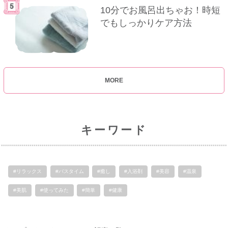
10分でお風呂出ちゃお！時短
でもしっかりケア方法
MORE
キーワード
#リラックス
#バスタイム
#癒し
#入浴剤
#美容
#温泉
#美肌
#使ってみた
#簡単
#健康