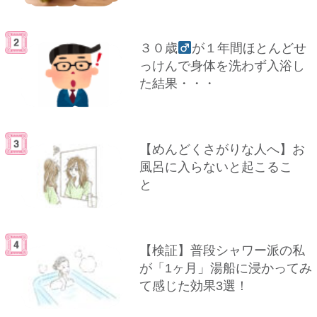
３０歳
が１年間ほとんどせ
っけんで身体を洗わず入浴し
た結果・・・
【めんどくさがりな人へ】お
風呂に入らないと起こるこ
と
【検証】普段シャワー派の私
が「1ヶ月」湯船に浸かってみ
て感じた効果3選！