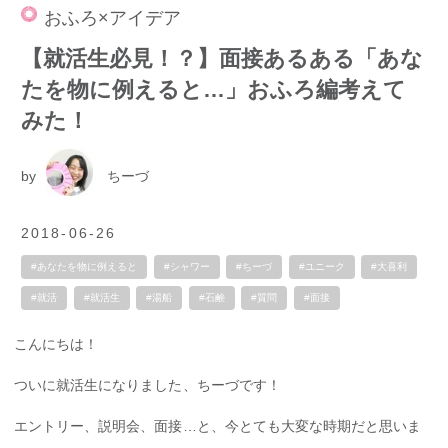
おふろ×アイデア
【就活生必見！？】面接あるある「あな
たを物に例えると…」おふろ編考えて
みた！
by
ちーづ
2018-06-26
#あなたを物に例えると
#シャワー
#ちーづ
#ユニーク
#大喜利
#就活
#就活生
#湯船
#石鹸
#質問
#面接
こんにちは！
ついに就活生になりました、ちーづです！
エントリー、説明会、面接…と、今とても大変な時期だと思いま