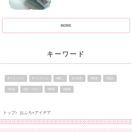
MORE
キーワード
#リラックス
#バスタイム
#癒し
#入浴剤
#美容
#温泉
#美肌
#使ってみた
#簡単
#健康
トップ
おふろ×アイデア