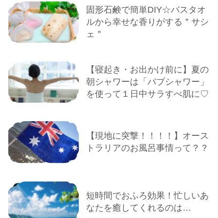
固形石鹸で簡単DIY☆バスタオ
ルから幸せな香りがする＂サシ
ェ＂
【寝起き・お出かけ前に】夏の
朝シャワーは「バブシャワー」
を使って１日中サラすべ肌に♡
【現地に突撃！！！！】オース
トラリアのお風呂事情って？？
短時間でおふろ効果！忙しいあ
なたを癒してくれるのは…