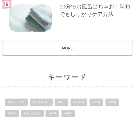
10分でお風呂出ちゃお！時短
でもしっかりケア方法
MORE
キーワード
#リラックス
#バスタイム
#癒し
#入浴剤
#美容
#温泉
#美肌
#使ってみた
#簡単
#健康