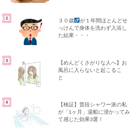
３０歳
が１年間ほとんどせ
っけんで身体を洗わず入浴し
た結果・・・
【めんどくさがりな人へ】お
風呂に入らないと起こるこ
と
【検証】普段シャワー派の私
が「1ヶ月」湯船に浸かってみ
て感じた効果3選！