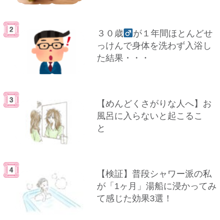
３０歳
が１年間ほとんどせ
っけんで身体を洗わず入浴し
た結果・・・
【めんどくさがりな人へ】お
風呂に入らないと起こるこ
と
【検証】普段シャワー派の私
が「1ヶ月」湯船に浸かってみ
て感じた効果3選！