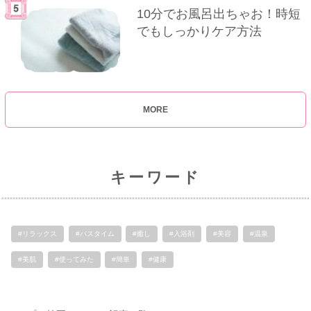
10分でお風呂出ちゃお！時短
でもしっかりケア方法
MORE
キーワード
#リラックス
#バスタイム
#癒し
#入浴剤
#美容
#温泉
#美肌
#使ってみた
#簡単
#健康