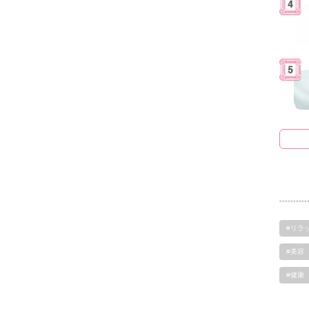
#リラ
#美容
#健康