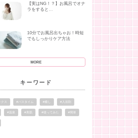
【実はNG！？】お風呂でオナ
ラをすると…
10分でお風呂出ちゃお！時短
でもしっかりケア方法
MORE
キーワード
ックス
#バスタイム
#癒し
#入浴剤
#温泉
#美肌
#使ってみた
#簡単