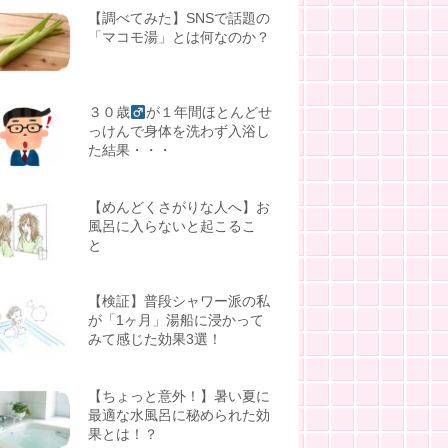
【調べてみた】SNSで話題の
「マコモ湯」とは何なのか？
３０歳
が１年間ほとんどせ
っけんで身体を洗わず入浴し
た結果・・・
【めんどくさがりな人へ】お
風呂に入らないと起こるこ
と
【検証】普段シャワー派の私
が「1ヶ月」湯船に浸かって
みて感じた効果3選！
【ちょっと意外！】暑い夏に
最適な水風呂に秘められた効
果とは！？