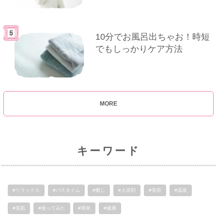
10分でお風呂出ちゃお！時短
でもしっかりケア方法
MORE
キーワード
#リラックス
#バスタイム
#癒し
#入浴剤
#美容
#温泉
#美肌
#使ってみた
#簡単
#健康