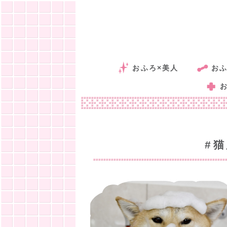
おふろ×美人
おふ
#