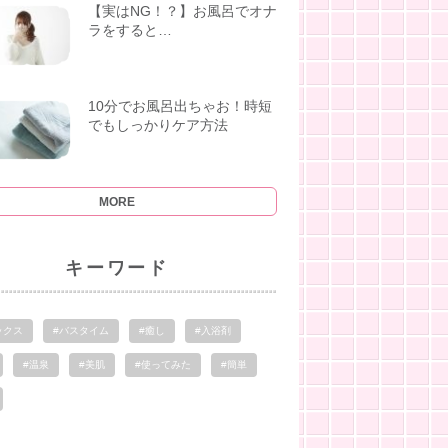
【実はNG！？】お風呂でオナ
ラをすると…
10分でお風呂出ちゃお！時短
でもしっかりケア方法
MORE
キーワード
ックス
#バスタイム
#癒し
#入浴剤
#温泉
#美肌
#使ってみた
#簡単