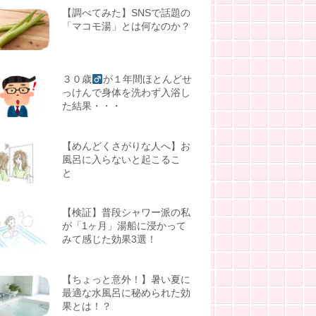
【調べてみた】SNSで話題の
「マコモ湯」とは何なのか？
３０歳
が１年間ほとんどせ
っけんで身体を洗わず入浴し
た結果・・・
【めんどくさがりな人へ】お
風呂に入らないと起こるこ
と
【検証】普段シャワー派の私
が「1ヶ月」湯船に浸かって
みて感じた効果3選！
【ちょっと意外！】暑い夏に
最適な水風呂に秘められた効
果とは！？