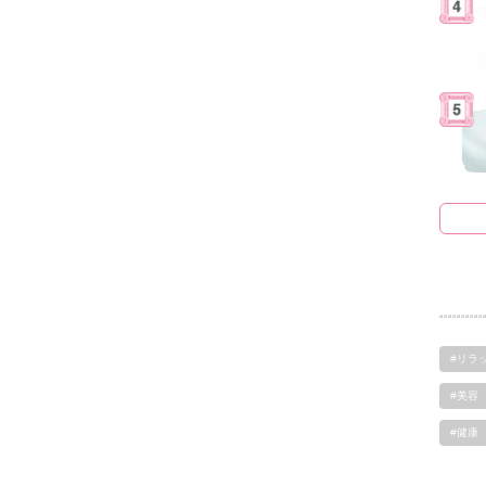
#リラ
#美容
#健康