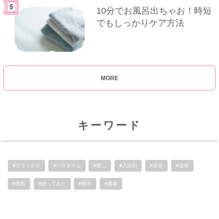
10分でお風呂出ちゃお！時短
でもしっかりケア方法
MORE
キーワード
#リラックス
#バスタイム
#癒し
#入浴剤
#美容
#温泉
#美肌
#使ってみた
#簡単
#健康