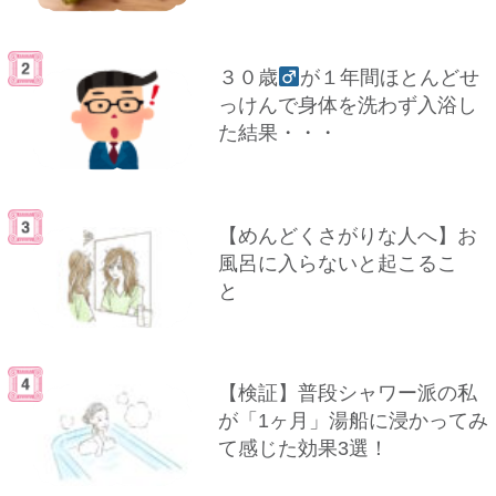
３０歳
が１年間ほとんどせ
っけんで身体を洗わず入浴し
た結果・・・
【めんどくさがりな人へ】お
風呂に入らないと起こるこ
と
【検証】普段シャワー派の私
が「1ヶ月」湯船に浸かってみ
て感じた効果3選！