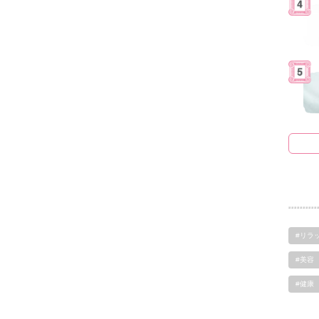
#リラ
#美容
#健康