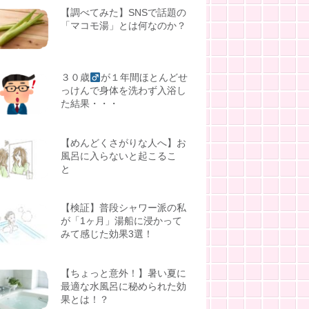
【調べてみた】SNSで話題の
「マコモ湯」とは何なのか？
３０歳
が１年間ほとんどせ
っけんで身体を洗わず入浴し
た結果・・・
【めんどくさがりな人へ】お
風呂に入らないと起こるこ
と
【検証】普段シャワー派の私
が「1ヶ月」湯船に浸かって
みて感じた効果3選！
【ちょっと意外！】暑い夏に
最適な水風呂に秘められた効
果とは！？