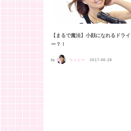
【まるで魔法】小顔になれるドライ
ー？！
by
つっくー
2017-06-28