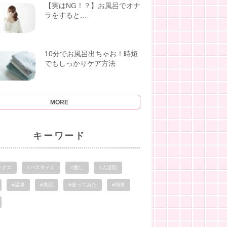
【実はNG！？】お風呂でオナ
ラをすると…
10分でお風呂出ちゃお！時短
でもしっかりケア方法
MORE
キーワード
ックス
#バスタイム
#癒し
#入浴剤
#温泉
#美肌
#使ってみた
#簡単