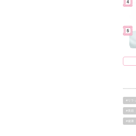
#リラ
#美容
#健康