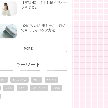
【実はNG！？】お風呂でオナ
ラをすると…
10分でお風呂出ちゃお！時短
でもしっかりケア方法
MORE
キーワード
ックス
#バスタイム
#癒し
#入浴剤
#温泉
#美肌
#使ってみた
#簡単