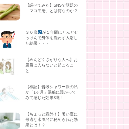
【調べてみた】SNSで話題の
「マコモ湯」とは何なのか？
３０歳
が１年間ほとんどせ
っけんで身体を洗わず入浴し
た結果・・・
【めんどくさがりな人へ】お
風呂に入らないと起こるこ
と
【検証】普段シャワー派の私
が「1ヶ月」湯船に浸かって
みて感じた効果3選！
【ちょっと意外！】暑い夏に
最適な水風呂に秘められた効
果とは！？