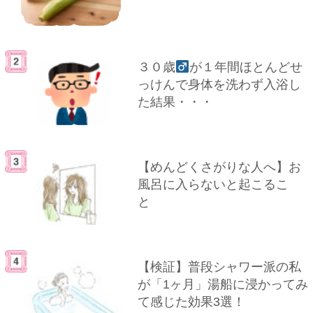
３０歳
が１年間ほとんどせ
っけんで身体を洗わず入浴し
た結果・・・
【めんどくさがりな人へ】お
風呂に入らないと起こるこ
と
【検証】普段シャワー派の私
が「1ヶ月」湯船に浸かってみ
て感じた効果3選！