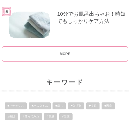
10分でお風呂出ちゃお！時短
でもしっかりケア方法
MORE
キーワード
#リラックス
#バスタイム
#癒し
#入浴剤
#美容
#温泉
#美肌
#使ってみた
#簡単
#健康