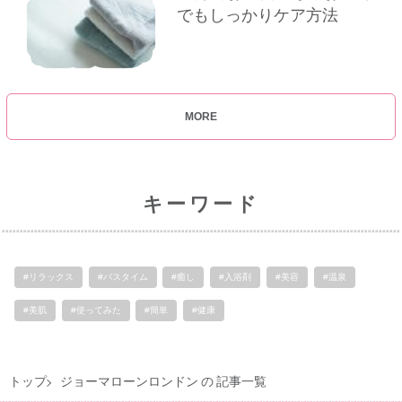
でもしっかりケア方法
MORE
キーワード
#リラックス
#バスタイム
#癒し
#入浴剤
#美容
#温泉
#美肌
#使ってみた
#簡単
#健康
トップ
ジョーマローンロンドン の 記事一覧