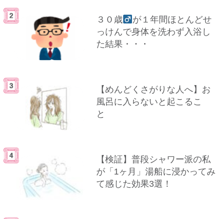
３０歳
が１年間ほとんどせ
っけんで身体を洗わず入浴し
た結果・・・
【めんどくさがりな人へ】お
風呂に入らないと起こるこ
と
【検証】普段シャワー派の私
が「1ヶ月」湯船に浸かってみ
て感じた効果3選！