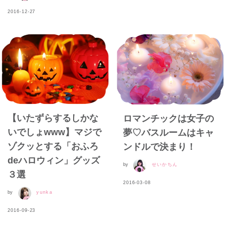
2016-12-27
【いたずらするしかな
ロマンチックは女子の
いでしょwww】マジで
夢♡バスルームはキャ
ゾクッとする「おふろ
ンドルで決まり！
deハロウィン」グッズ
by
せいかちん
３選
2016-03-08
by
yunka
2016-09-23