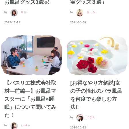
お風呂グッズ3選￼
実グッズ３選」
by
りり
by
きょる
2025-12-22
2021-04-09
【バスリエ株式会社取
[お得なやり方解説]女
材—前編—】お風呂マ
の子の憧れのバラ風呂
スターに「お風呂×睡
を何度でも楽しむ方
眠」について聞いてみ
法!!
た！
by
になん
by
yunka
2016-10-22