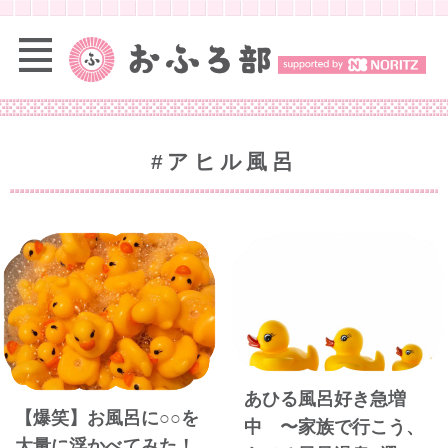
#アヒル風呂
あひる風呂好き急増
【爆笑】お風呂に○○を
中 〜家族で行こう、
大量に浮かべてみた！