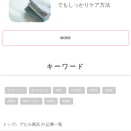
でもしっかりケア方法
MORE
キーワード
#リラックス
#バスタイム
#癒し
#入浴剤
#美容
#温泉
#美肌
#使ってみた
#簡単
#健康
トップ
アヒル風呂 の 記事一覧