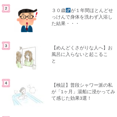
３０歳
が１年間ほとんどせ
っけんで身体を洗わず入浴し
た結果・・・
【めんどくさがりな人へ】お
風呂に入らないと起こるこ
と
【検証】普段シャワー派の私
が「1ヶ月」湯船に浸かってみ
て感じた効果3選！