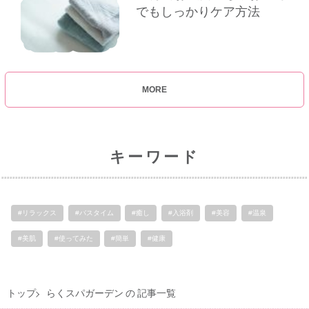
でもしっかりケア方法
MORE
キーワード
#リラックス
#バスタイム
#癒し
#入浴剤
#美容
#温泉
#美肌
#使ってみた
#簡単
#健康
トップ
らくスパガーデン の 記事一覧