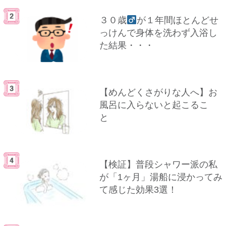
３０歳
が１年間ほとんどせ
っけんで身体を洗わず入浴し
た結果・・・
【めんどくさがりな人へ】お
風呂に入らないと起こるこ
と
【検証】普段シャワー派の私
が「1ヶ月」湯船に浸かってみ
て感じた効果3選！