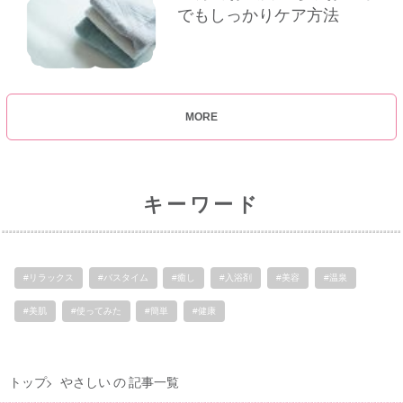
でもしっかりケア方法
MORE
キーワード
#リラックス
#バスタイム
#癒し
#入浴剤
#美容
#温泉
#美肌
#使ってみた
#簡単
#健康
トップ
やさしい の 記事一覧