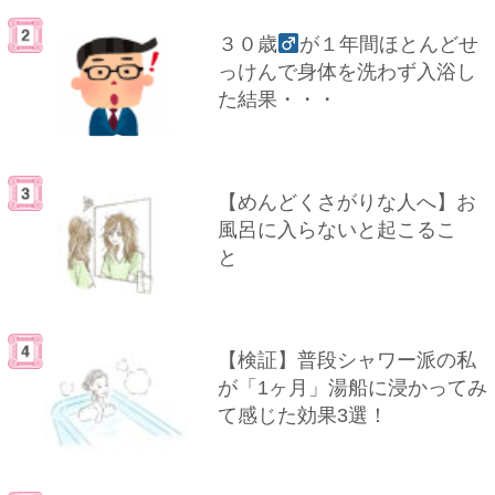
３０歳
が１年間ほとんどせ
っけんで身体を洗わず入浴し
た結果・・・
【めんどくさがりな人へ】お
風呂に入らないと起こるこ
と
【検証】普段シャワー派の私
が「1ヶ月」湯船に浸かってみ
て感じた効果3選！