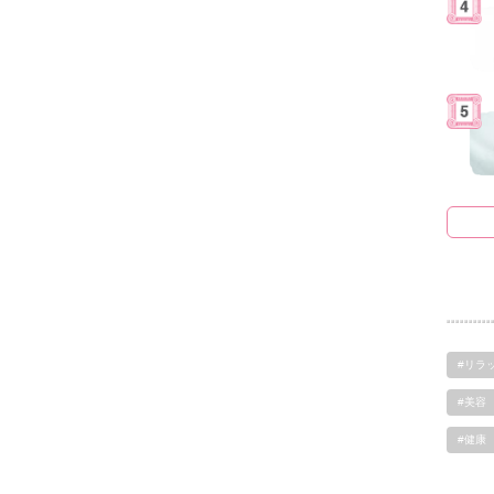
#リラ
#美容
#健康