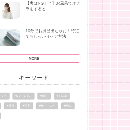
【実はNG！？】お風呂でオナ
ラをすると…
10分でお風呂出ちゃお！時短
でもしっかりケア方法
MORE
キーワード
ックス
#バスタイム
#癒し
#入浴剤
#温泉
#美肌
#使ってみた
#簡単