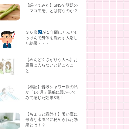
【調べてみた】SNSで話題の
「マコモ湯」とは何なのか？
３０歳
が１年間ほとんどせ
っけんで身体を洗わず入浴し
た結果・・・
【めんどくさがりな人へ】お
風呂に入らないと起こるこ
と
【検証】普段シャワー派の私
が「1ヶ月」湯船に浸かって
みて感じた効果3選！
【ちょっと意外！】暑い夏に
最適な水風呂に秘められた効
果とは！？