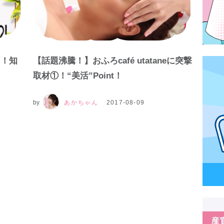
！！知
【話題沸騰！】おふろcafé utataneに突撃
取材①！“美活”Point！
by
あかちゃん
2017-08-09