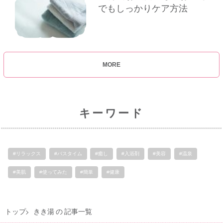
でもしっかりケア方法
MORE
キーワード
#リラックス
#バスタイム
#癒し
#入浴剤
#美容
#温泉
#美肌
#使ってみた
#簡単
#健康
トップ
きき湯 の 記事一覧