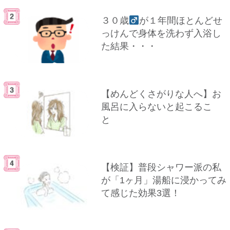
３０歳
が１年間ほとんどせ
っけんで身体を洗わず入浴し
た結果・・・
【めんどくさがりな人へ】お
風呂に入らないと起こるこ
と
【検証】普段シャワー派の私
が「1ヶ月」湯船に浸かってみ
て感じた効果3選！