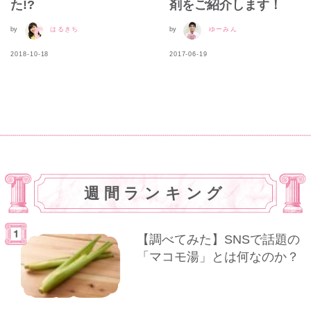
た!?
剤をご紹介します！
by
はるきち
by
ゆーみん
2018-10-18
2017-06-19
週間ランキング
【調べてみた】SNSで話題の
「マコモ湯」とは何なのか？