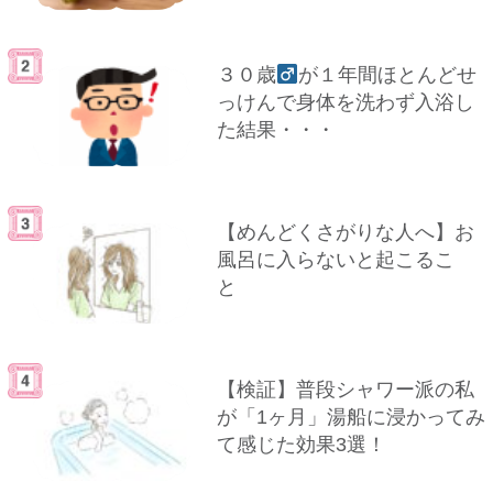
３０歳
が１年間ほとんどせ
っけんで身体を洗わず入浴し
た結果・・・
【めんどくさがりな人へ】お
風呂に入らないと起こるこ
と
【検証】普段シャワー派の私
が「1ヶ月」湯船に浸かってみ
て感じた効果3選！