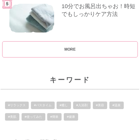
10分でお風呂出ちゃお！時短
でもしっかりケア方法
MORE
キーワード
#リラックス
#バスタイム
#癒し
#入浴剤
#美容
#温泉
#美肌
#使ってみた
#簡単
#健康