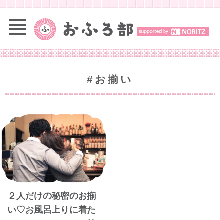
#お揃い
２人だけの秘密のお揃
い♡お風呂上りに着た