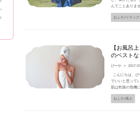
んてことありませ
ふ
っ
おふろ×リラック
【お風呂上
のベストな
ぴーや
×
2017-0
こんにちは、ぴ
でいいと思って
肌は乾燥の危機に
おふろ×美人