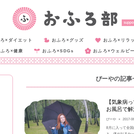
ろ×ダイエット
おふろ×グッズ
おふろ×リラ
おふろ×健康
おふろ×SDGs
おふろ×ウェルビ
ぴーや
の記事
【気象病っ
お風呂で解
ぴーや
×
2017-0
8月に入って全国
ん
と、体がだるか