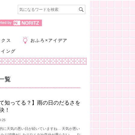
ックス
おふろ×アイデア
ーイング
一覧
て知ってる？】雨の日のだるさを
決！
8-25
的に天気の悪い日が続いていますね… 天気が悪い
ったり頭痛がしたりなんだか気分が乗らない……な