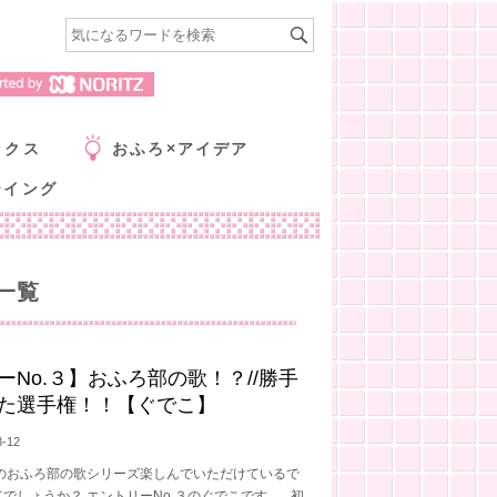
ックス
おふろ×アイデア
ーイング
一覧
ーNo.３】おふろ部の歌！？//勝手
た選手権！！【ぐでこ】
3-12
このおふろ部の歌シリーズ楽しんでいただけているで
でしょうか？ エントリーNo.３のぐでこです。 初