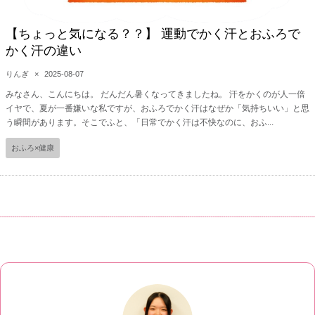
【ちょっと気になる？？】 運動でかく汗とおふろで
かく汗の違い
りんぎ
×
2025-08-07
みなさん、こんにちは。 だんだん暑くなってきましたね。 汗をかくのが人一倍
イヤで、夏が一番嫌いな私ですが、おふろでかく汗はなぜか「気持ちいい」と思
う瞬間があります。そこでふと、「日常でかく汗は不快なのに、おふ...
おふろ×健康