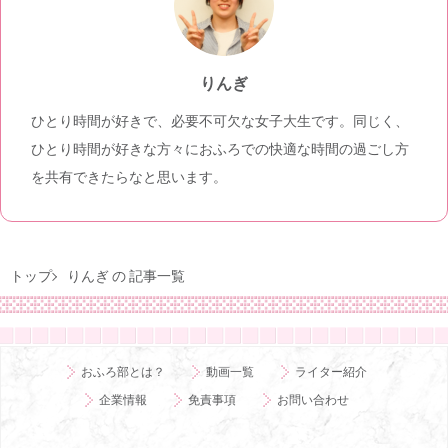
りんぎ
ひとり時間が好きで、必要不可欠な女子大生です。同じく、
ひとり時間が好きな方々におふろでの快適な時間の過ごし方
を共有できたらなと思います。
トップ
りんぎ の 記事一覧
おふろ部とは？
動画一覧
ライター紹介
企業情報
免責事項
お問い合わせ