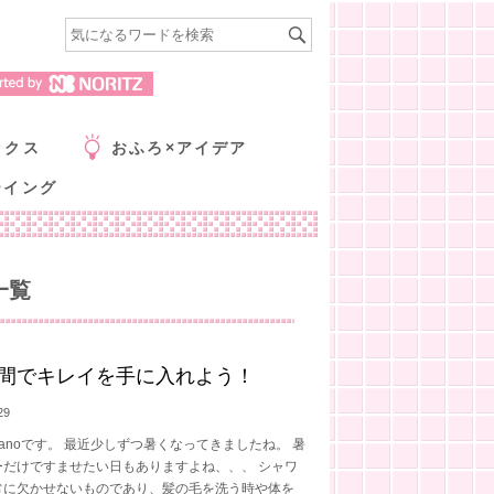
ックス
おふろ×アイデア
ーイング
一覧
間でキレイを手に入れよう！
29
anoです。 最近少しずつ暑くなってきましたね。 暑
ーだけですませたい日もありますよね、、、 シャワ
常に欠かせないものであり、髪の毛を洗う時や体を