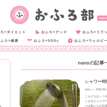
ろ×ダイエット
おふろ×グッズ
おふろ×リラ
おふろ×健康
おふろ×SDGs
おふろ×ウェルビ
nano
の記事
シャワー時
nano
×
2025-05-
こんにちは～！n
くなるとシャワ
ーは私たちの日
好