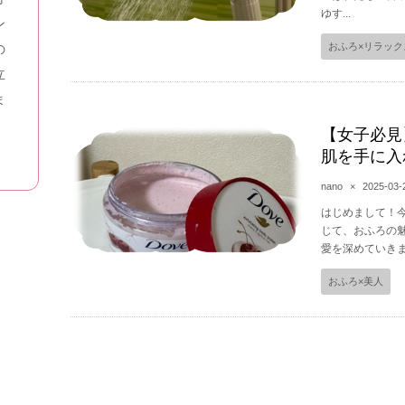
ゆす...
ン
おふろ×リラック
の
立
ま
【女子必見
肌を手に入
nano
×
2025-03-
はじめまして！今
じて、おふろの
愛を深めていきま
おふろ×美人