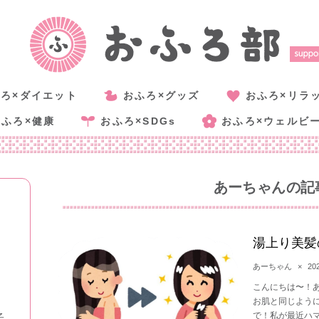
ろ×ダイエット
おふろ×グッズ
おふろ×リラ
おふろ×健康
おふろ×SDGs
おふろ×ウェルビ
あーちゃん
の記
湯上り美髪
あーちゃん
×
20
こんにちは〜！あ
お肌と同じように
で！私が最近ハマ
子