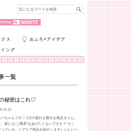
ックス
おふろ×アイデア
ーイング
事一覧
の秘密はこれ♡
25-11-21
ーちゃんです♡ 1日の疲れを癒すお風呂タイム。
、髪にも“ご褒美”をあげたくないですか？ そこ
っている、ヘアケア商品を紹介します♪ ジェミー...