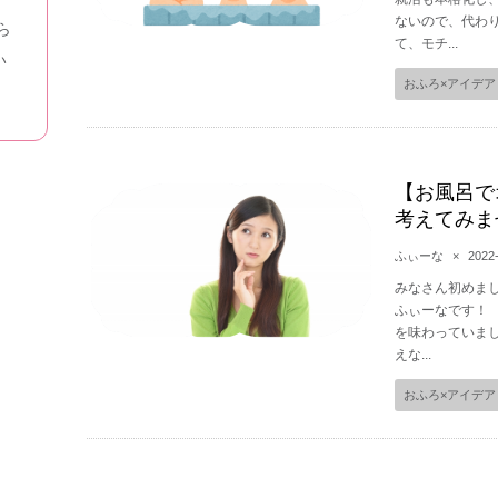
ないので、代わり
ら
て、モチ...
い
おふろ×アイデア
【お風呂で
考えてみま
ふぃーな
×
2022-
みなさん初めま
ふぃーなです！
を味わっていま
えな...
おふろ×アイデア