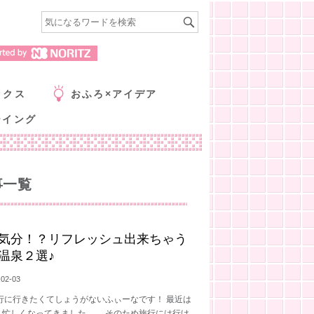
ックス
おふろ×アイデア
ーイング
事一覧
気分！？リフレッシュ出来ちゃう
温泉２選♪
-02-03
行に行きたくてしょうがないふぃーなです！ 最近は
、忙しくなってきました…。 そのため旅行には行け