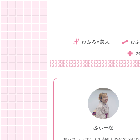
おふろ×美人
おふ
ふぃーな
おうちカラオケと1時間入浴が欠かせな