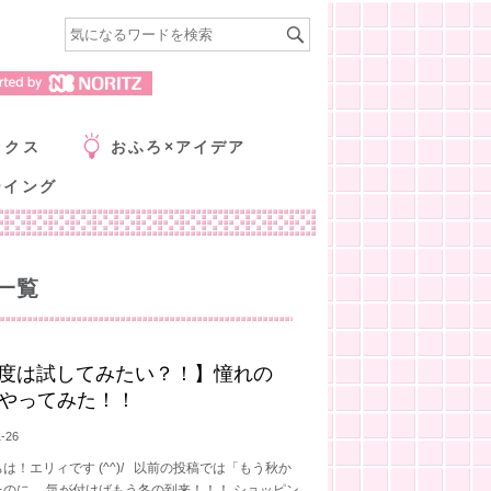
ックス
おふろ×アイデア
ーイング
一覧
度は試してみたい？！】憧れの
呂やってみた！！
1-26
は！エリィです (^^)/ 以前の投稿では「もう秋か
のに、 気が付けばもう冬の到来！！！ ショッピン