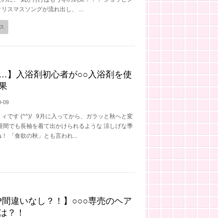
リスマスソングが流れ出し、 ...
ス
…】入浴剤初心者が○○入浴剤を使
果
0-09
ィです (^^)/ 9月に入ってから、ガラッと秋へと変
昼間でも長袖を着て出かけられるような 涼しげな季
！ 「食欲の秋」とも言われ...
P間違いなし？！】○○○専売のヘア
は？！