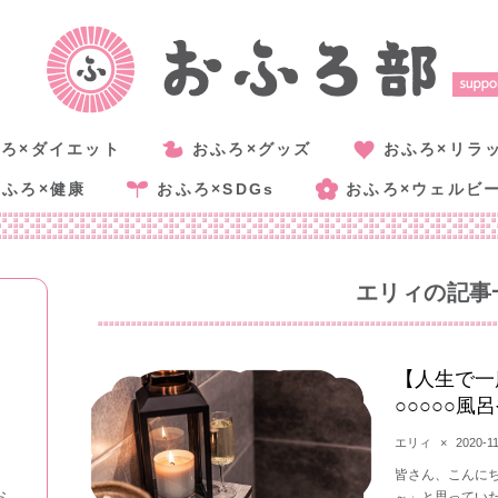
ろ×ダイエット
おふろ×グッズ
おふろ×リラ
おふろ×健康
おふろ×SDGs
おふろ×ウェルビ
エリィ
の記事
【人生で一
○○○○○風
エリィ
×
2020-1
皆さん、こんにち
お
～」と思っていた