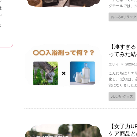
グモールでは、ク
は
ず
おふろ×リラック
ま
【凄すぎる
ってみた結
エリィ
×
2020-1
こんにちは！エリ
化し、 近頃は、
節になりましたね
おふろ×グッズ
【女子力U
ケア商品と