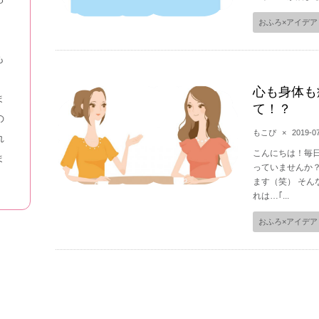
おふろ×アイデア
も
心も身体も
ま
て！？
の
もこぴ
×
2019-0
れ
こんにちは！毎
ま
っていませんか
ます（笑） そん
れは…｢...
おふろ×アイデア