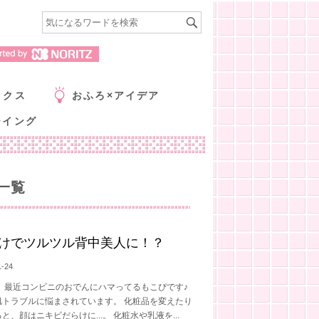
ックス
おふろ×アイデア
ーイング
一覧
けでツルツル背中美人に！？
1-24
！ 最近コンビニのおでんにハマってるもこぴです♪
肌トラブルに悩まされています。 化粧品を変えたり
、顔はニキビだらけに...。 化粧水や乳液を...