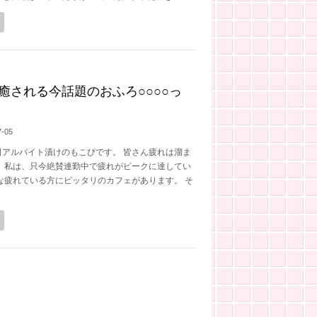
癒される今話題のおふろ○○○○っ
7-05
日アルバイト漬けのもこぴです。 皆さん疲れは溜ま
？ 私は、只今絶賛連勤中で疲れがピークに達してい
な疲れている方にピッタリのカフェがあります。 そ