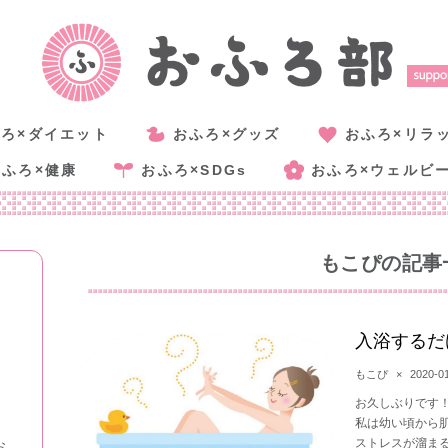
ろ×ダイエット
おふろ×グッズ
おふろ×リラ
おふろ×健康
おふろ×SDGs
おふろ×ウェルビ
もこぴ
の記事
入浴するだ
もこぴ
×
2020-0
お久しぶりです
私は幼い頃から
ストレスが溜まると
お