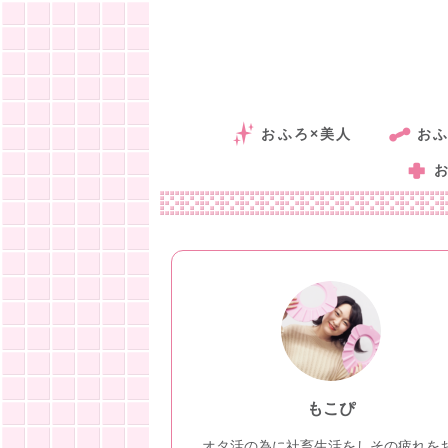
おふろ×美人
おふ
もこぴ
オタ活の為に社畜生活をしその疲れを