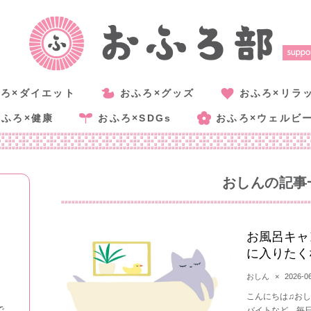
ろ×ダイエット
おふろ×グッズ
おふろ×リラ
おふろ×健康
おふろ×SDGs
おふろ×ウェルビ
おしん
の記事
お風呂キャ
に入りたく
おしん
×
2026-0
こんにちは♫おし
で
バイトなど、毎