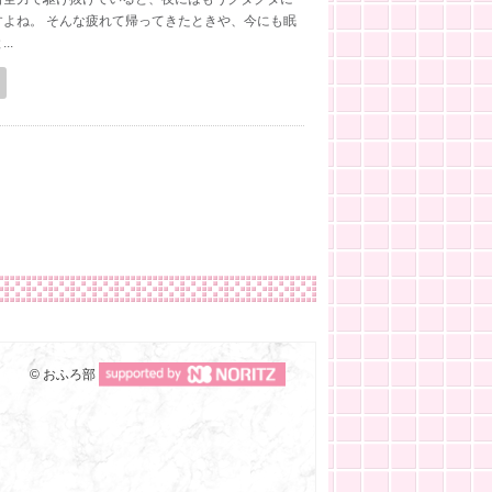
すよね。 そんな疲れて帰ってきたときや、今にも眠
..
© おふろ部