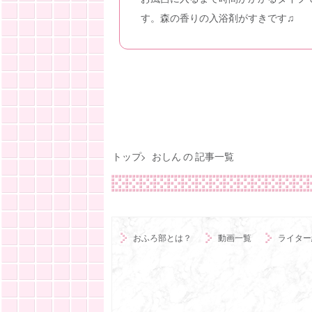
す。森の香りの入浴剤がすきです♫
トップ
おしん の 記事一覧
おふろ部とは？
動画一覧
ライター