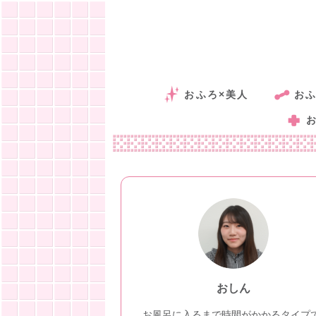
おふろ×美人
おふ
おしん
お風呂に入るまで時間がかかるタイプ