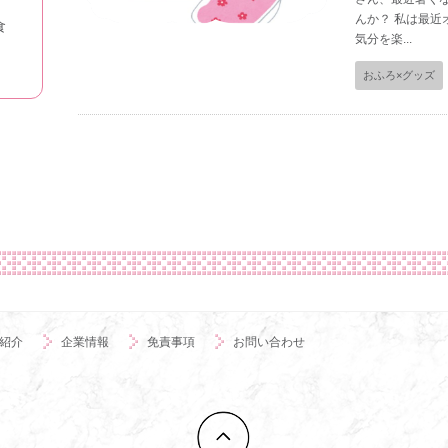
んか？ 私は最
食
気分を楽...
おふろ×グッズ
紹介
企業情報
免責事項
お問い合わせ