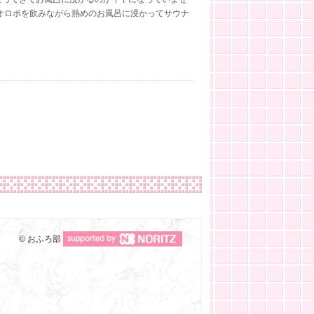
近オロポを飲みながら熱めのお風呂に浸かってサウナ
© おふろ部