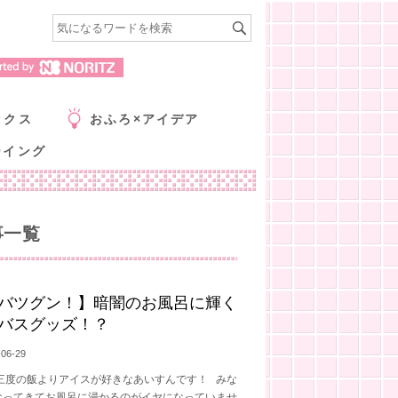
ックス
おふろ×アイデア
ーイング
事一覧
バツグン！】暗闇のお風呂に輝く
バスグッズ！？
-06-29
三度の飯よりアイスが好きなあいすんです！ みな
なってきてお風呂に浸かるのがイヤになっていませ