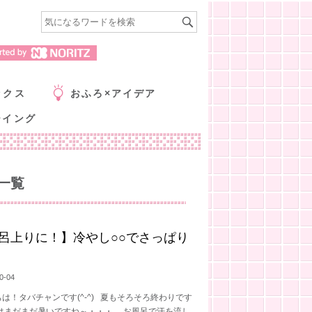
ックス
おふろ×アイデア
ーイング
一覧
呂上りに！】冷やし○○でさっぱり
0-04
は！タバチャンです(^-^) 夏もそろそろ終わりです
りはまだまだ暑いですね～・・・ お風呂で汗を流し