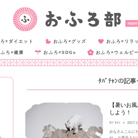
ろ×ダイエット
おふろ×グッズ
おふろ×リラ
おふろ×健康
おふろ×SDGs
おふろ×ウェルビ
ﾀﾊﾞﾁｬﾝ
の記事
【暑いお風
しよう！
ﾀﾊﾞﾁｬﾝ
×
2017-1
みなさんこんにち
る
が、 お風呂上