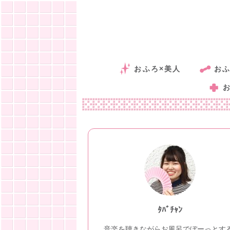
おふろ×美人
おふ
ﾀﾊﾞﾁｬﾝ
音楽を聴きながらお風呂でぼーっとす