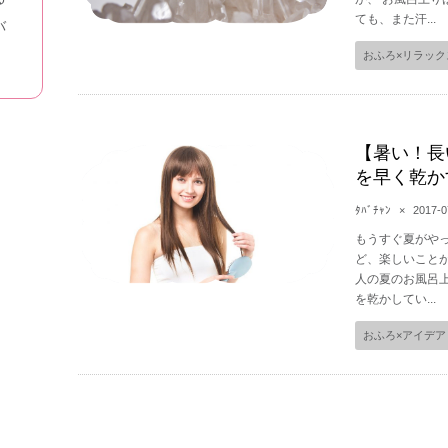
ても、また汗...
バ
おふろ×リラック
【暑い！長
を早く乾か
ﾀﾊﾞﾁｬﾝ
×
2017-0
もうすぐ夏がや
ど、楽しいこと
人の夏のお風呂
を乾かしてい...
おふろ×アイデア