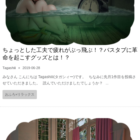
ちょっとした工夫で疲れがぶっ飛ぶ！？バスタブに革
命を起こすグッズとは！？
Tagashiii
×
2019-06-28
みなさん こんにちは Tagashiii(タガシィー)です。 ちなみに先月1作目を投稿さ
せていただきました。 読んでいただけましたでしょうか？ ...
おふろ×リラックス