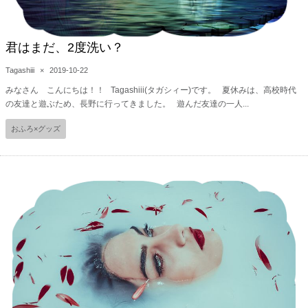
君はまだ、2度洗い？
Tagashiii
×
2019-10-22
みなさん こんにちは！！ Tagashiii(タガシィー)です。 夏休みは、高校時代
の友達と遊ぶため、長野に行ってきました。 遊んだ友達の一人...
おふろ×グッズ