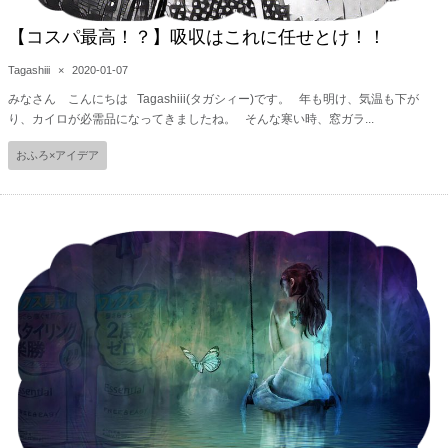
【コスパ最高！？】吸収はこれに任せとけ！！
Tagashiii
×
2020-01-07
みなさん こんにちは Tagashiii(タガシィー)です。 年も明け、気温も下が
り、カイロが必需品になってきましたね。 そんな寒い時、窓ガラ...
おふろ×アイデア